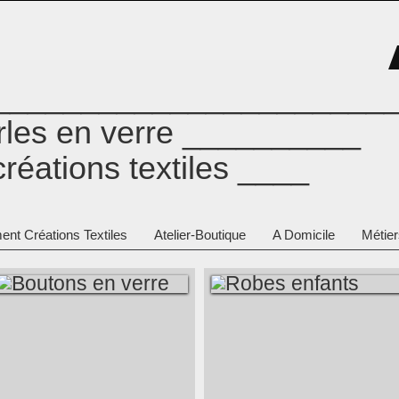
_______________________
erles en verre __________
créations textiles ____
ent Créations Textiles
Atelier-Boutique
A Domicile
Métier
BOUTONS EN
ROBES ENFANTS
VERRE