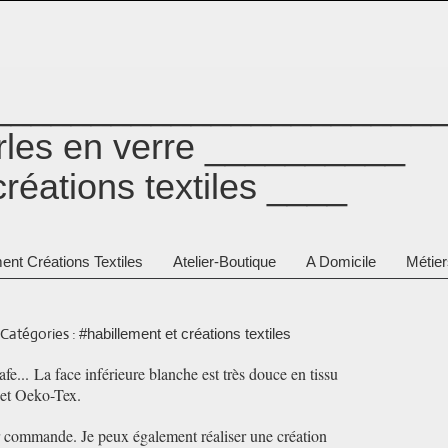
_______________________
erles en verre __________
créations textiles ____
ent Créations Textiles
Atelier-Boutique
A Domicile
Métier
Catégories :
#habillement et créations textiles
... La face inférieure blanche est très douce en tissu
 et Oeko-Tex.
sur commande. Je peux également réaliser une création