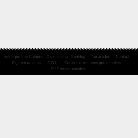
Voir le profil de
sur le portail Overblog
Catherine C
Top articles
Contact
Signaler un abus
C.G.U.
Cookies et données personnelles
Préférences cookies