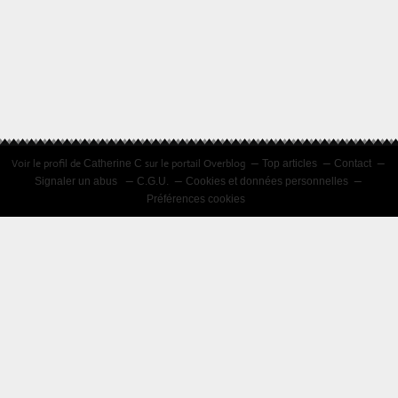
Voir le profil de
sur le portail Overblog
Catherine C
Top articles
Contact
Signaler un abus
C.G.U.
Cookies et données personnelles
Préférences cookies