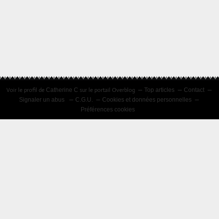
Voir le profil de
sur le portail Overblog
Catherine C
Top articles
Contact
Signaler un abus
C.G.U.
Cookies et données personnelles
Préférences cookies