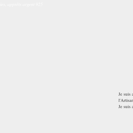
ies, apprêts argent 925
Je suis 
l'Artisa
Je suis 