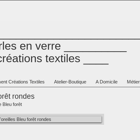
_______________________
erles en verre __________
créations textiles ____
ent Créations Textiles
Atelier-Boutique
A Domicile
Métier
forêt rondes
 Bleu forêt