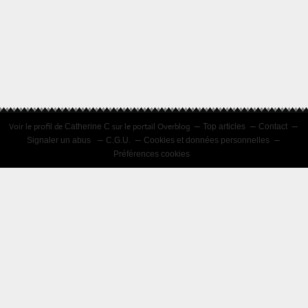
Voir le profil de
sur le portail Overblog
Catherine C
Top articles
Contact
Signaler un abus
C.G.U.
Cookies et données personnelles
Préférences cookies